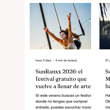
hace 5 días
4 min de lectura
31 
SunRanxx 2026: el
S
festival gratuito que
M
vuelve a llenar de arte,
b
circo, música y
d
Si este verano buscas un festival
Ha
gastronomía el Paseo
donde no tengas que comprar
Ot
Marítimo de Cunit
entrada, puedas escuchar música
memo