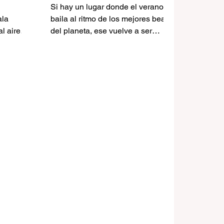
no más
Garnier, Disclosure y
Si hay un lugar donde el verano se
ona
The Martinez Brothers
ala
baila al ritmo de los mejores beats
al aire
del planeta, ese vuelve a ser
iudad
Barcelona. Y si hay un nombre que
scenario
lleva años marcando el pulso de la
ta Eulàlia
cultura electrónica en la ciudad,
 lo hace
ese es Brunch Electronik.
oches
n vivo y
ares de
ntrarse