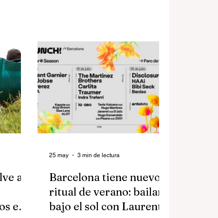
clan con
puntos de encuentro de la
s parecen
diversidad con la celebración de la
rales y
segunda edición del Orgullo de
l
Ciutat Vella, una iniciativa que
 algo que
apuesta por un Orgullo de
a revelar.
proximidad, abierto a toda la
ciudadanía y con un fuerte
componente cultural y social.
25 may
3 min de lectura
lve a
Barcelona tiene nuevo
ritual de verano: bailar
tos en
bajo el sol con Laurent