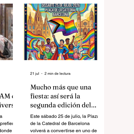
21 jul
2 min de lectura
Mucho más que una
EAM en
fiesta: así será la
iverso
segunda edición del
uridad
Orgullo de Ciutat Vella
la
Este sábado 25 de julio, la Plaza
prefiere
de la Catedral de Barcelona
donde los
volverá a convertirse en uno de los