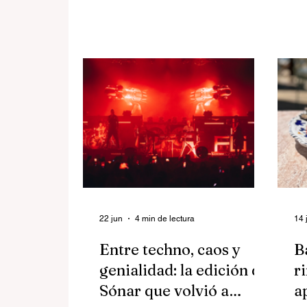
en directo con los pies casi sobre
pe
la arena, descubrir marcas
Br
independientes y cenar frente al
pa
Mediterráneo, apunta estas fechas:
do
14, 15 y 16 de agosto. SunRanxx
mú
regresa al Paseo Marítimo de Cunit
di
con una nueva edición que
ár
promete volver a convertirse en
ci
uno de los grandes planes
su
gratuitos del verano.
de
co
lo
22 jun
4 min de lectura
14 
Entre techno, caos y
B
genialidad: la edición de
r
Sónar que volvió a
a