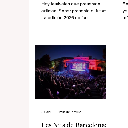
redefinir la electrónica
e
Hay festivales que presentan
En
m
artistas. Sónar presenta el futuro.
ya
La edición 2026 no fue
mú
simplemente una nueva entrega
cl
del festival de música electrónica
pe
más importante de Europa; fue la
fá
confirmación de que Barcelona
ll
sigue siendo el laboratorio donde
qu
se prueba el sonido del mañana.
ha
El experimento funcionó. Y con
co
creces.
del
is
mu
ex
ce
27 abr
2 min de lectura
Les Nits de Barcelona: el