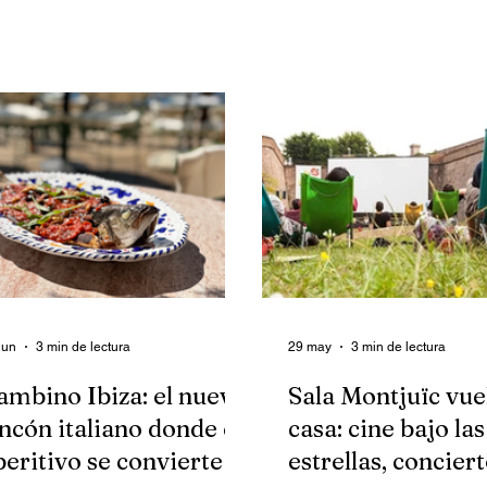
rsonas, los Jardins de Joan
cuentos infantiles se mez
ossa nunca fueron solo un
la oscuridad, los animale
rque de Montjuïc. Fueron el sitio
custodiar secretos ancest
nde Barcelona aprendió que la
cada personaje observa a
sica electrónica también podía
visitante como si supiera
sfrutarse bajo el sol, entre
todavía no está dispuesto 
boles, cerveza en mano y una
udad entera desplegándose a
s pies. Allí, Brunch Electronik
jó de ser una fiesta para
nvertirse en una forma de vivir
s domingos.
jun
3 min de lectura
29 may
3 min de lectura
ambino Ibiza: el nuevo
Sala Montjuïc vue
incón italiano donde el
casa: cine bajo las
peritivo se convierte
estrellas, concier