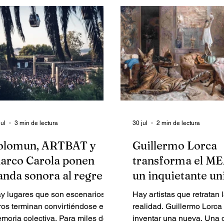
jul
3 min de lectura
30 jul
2 min de lectura
olomun, ARTBAT y
Guillermo Lorca
arco Carola ponen
transforma el M
anda sonora al regreso
un inquietante un
e Brunch a casa
de fantasía y osc
y lugares que son escenarios.
Hay artistas que retratan 
ros terminan convirtiéndose en
realidad. Guillermo Lorca 
ria colectiva. Para miles de
inventar una nueva. Una 