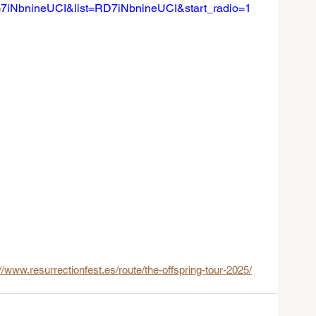
=7iNbnineUCI&list=RD7iNbnineUCI&start_radio=1
://www.resurrectionfest.es/route/the-offspring-tour-2025/