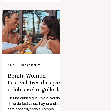
Yellow Days, el álbum debut de The
Morning Sons, pertenece a una rara
categoría capaz de hacer ambas
cosas al mismo tiempo.
7 jun
2 min de lectura
Bonita Women
Festival: tres días para
celebrar el orgullo, la
música y la comunidad
En una ciudad que vive el verano a
ritmo de festivales, hay una cita que
está construyendo su propio