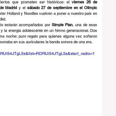
ertos que prometen ser históricos: el 
viernes 26 de 
 de Madrid
 y el 
sábado 27 de septiembre en el Olímpic 
exter Holland y Noodles vuelven a poner a nuestro país en 
ial.
rio estarán acompañados por 
Simple Plan
, una de esas 
s y la energía adolescente en un himno generacional. Dos 
ma noche: puro regalo para quienes alguna vez soñaron 
 sonaba en sus auriculares la banda sonora de una era.
v=RUi54JTgL5s&list=RDRUi54JTgL5s&start_radio=1