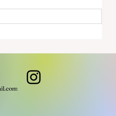
al
il.com