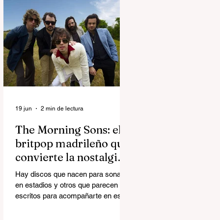
superproducción audiovisual del
creador italiano-estadounidense
Matteo Milleri, que aterriza en
Ciudad del Rock (Arganda del Rey)
con una única fecha en la capital
bajo el sello de Brunch Electronik.
19 jun
2 min de lectura
The Morning Sons: el
britpop madrileño que
convierte la nostalgia
en algo luminoso
Hay discos que nacen para sonar
en estadios y otros que parecen
escritos para acompañarte en esos
trayectos en los que miras por la
ventana y repasas la vida. Happy