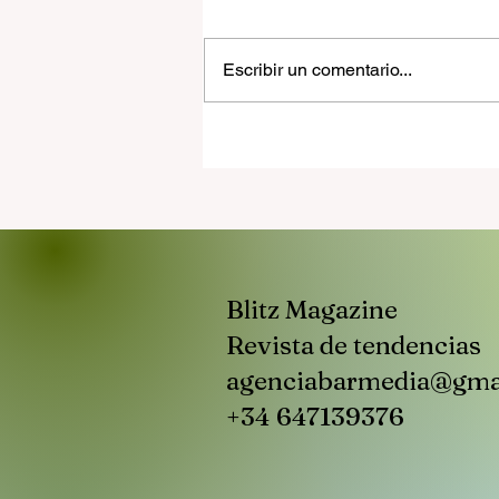
Escribir un comentario...
Solomun, ARTBAT y Marco
Carola ponen banda sonora 
regreso de Brunch a casa
Blitz Magazine
Revista de tendencias
agenciabarmedia@gma
+34 647139376