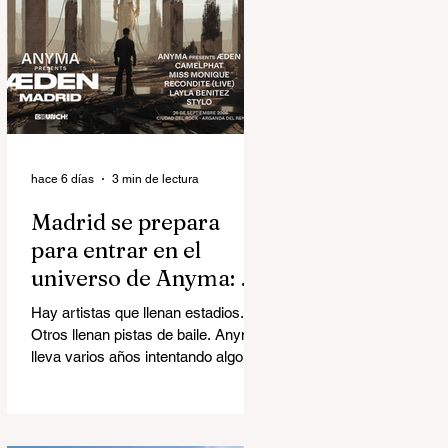
hace 6 días
3 min de lectura
Madrid se prepara
para entrar en el
universo de Anyma: así
será ÆDEN, la
Hay artistas que llenan estadios.
experiencia inmersiva
Otros llenan pistas de baile. Anyma
del año
lleva varios años intentando algo
mucho más ambicioso: construir
mundos. El próximo 26 de
septiembre, Madrid será el
escenario de ÆDEN, la nueva