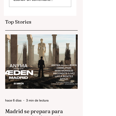
para entrar en el
y genialidad: la
universo de Anyma:
edición de Sónar
así será ÆDEN, la
que volvió a
experiencia
redefinir la
Top Stories
inmersiva del año
electrónica
hace 6 días
3 min de lectura
Madrid se prepara para