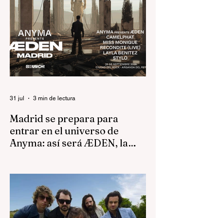
31 jul
3 min de lectura
Madrid se prepara para
entrar en el universo de
Anyma: así será ÆDEN, la
experiencia inmersiva del
Hay artistas que llenan estadios. Otros
año
llenan pistas de baile. Anyma lleva varios
años intentando algo mucho más
ambicioso: construir mundos. El próximo
26 de septiembre, Madrid será el
escenario de ÆDEN, la nueva