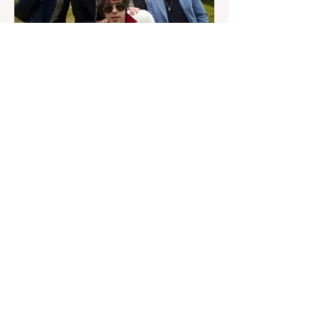
superproducción audiovisual del creador
italiano-estadounidense Matteo Milleri, que
aterriza en Ciudad del Rock (Arganda del
Rey) con una única fecha en la capital bajo
el sello de Brunch Electronik.
19 jun
2 min de lectura
The Morning Sons: el britpop
madrileño que convierte la
nostalgia en algo luminoso
Hay discos que nacen para sonar en
estadios y otros que parecen escritos para
acompañarte en esos trayectos en los que
miras por la ventana y repasas la vida.
Happy Yellow Days, el álbum debut de The
Morning Sons, pertenece a una rara
categoría capaz de hacer ambas cosas al
mismo tiempo.