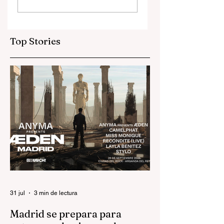
nuevo espacio que
para practicar
está cambiando el
español que
ritmo de Gijón
empieza en un bar
Top Stories
31 jul
3 min de lectura
Madrid se prepara para