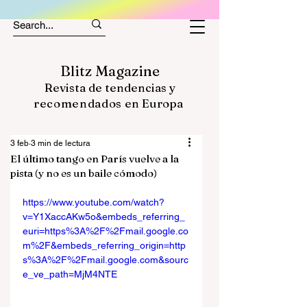
Blitz Magazine
Revista de tendencias y
recomendados
en Europa
3 feb
3 min de lectura
El último tango en París vuelve a la
pista (y no es un baile cómodo)
https://www.youtube.com/watch?
v=Y1XaccAKw5o&embeds_referring_
euri=https%3A%2F%2Fmail.google.co
m%2F&embeds_referring_origin=http
s%3A%2F%2Fmail.google.com&sourc
e_ve_path=MjM4NTE