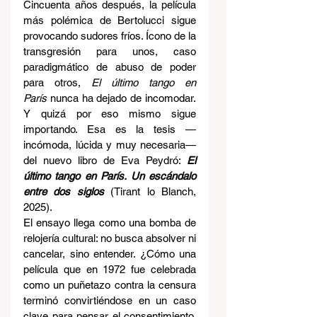
Cincuenta años después, la película 
más polémica de Bertolucci sigue 
provocando sudores fríos. Ícono de la 
transgresión para unos, caso 
paradigmático de abuso de poder 
para otros, 
El último tango en 
París
 nunca ha dejado de incomodar. 
Y quizá por eso mismo sigue 
importando. Esa es la tesis —
incómoda, lúcida y muy necesaria— 
del nuevo libro de Eva Peydró: 
El 
último tango en París. Un escándalo 
entre dos siglos
 (Tirant lo Blanch, 
2025).
El ensayo llega como una bomba de 
relojería cultural: no busca absolver ni 
cancelar, sino entender. ¿Cómo una 
película que en 1972 fue celebrada 
como un puñetazo contra la censura 
terminó convirtiéndose en un caso 
clave para pensar el consentimiento, 