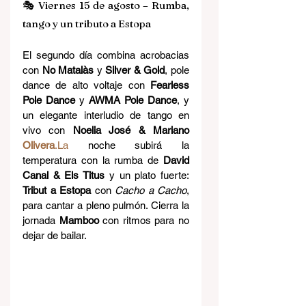
🎭 Viernes 15 de agosto – Rumba, 
tango y un tributo a Estopa
El segundo día combina acrobacias 
con 
No Matalàs
 y 
Silver & Gold
, pole 
dance de alto voltaje con 
Fearless 
Pole Dance
 y 
AWMA Pole Dance
, y 
un elegante interludio de tango en 
vivo con 
Noelia José & Mariano 
Olivera
.La
 noche subirá la 
temperatura con la rumba de 
David 
Canal & Els Titus
 y un plato fuerte: 
Tribut a Estopa
 con 
Cacho a Cacho
, 
para cantar a pleno pulmón. Cierra la 
jornada 
Mamboo
 con ritmos para no 
dejar de bailar.