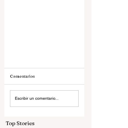
Comentarios
Escribir un comentario...
SunRanxx 2025: el festival
gratuito que aterriza por
Top Stories
primera vez en Cunit con