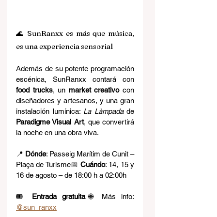
🌊 SunRanxx es más que música, 
es una experiencia sensorial
Además de su potente programación 
escénica, SunRanxx contará con 
food trucks
, un 
market creativo
 con 
diseñadores y artesanos, y una gran 
instalación lumínica: 
La Làmpada
 de 
Paradigme Visual Art
, que convertirá 
la noche en una obra viva.
📍 
Dónde
: Passeig Marítim de Cunit – 
Plaça de Turisme📅 
Cuándo
: 14, 15 y 
16 de agosto – de 18:00 h a 02:00h
🎟️ 
Entrada gratuita
🌐 Más info: 
@sun_ranxx