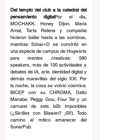
Del templo del club a la catedral del 
pensamiento digital
Por el día, 
MOCHAKK, Honey Dijon, Maria 
Arnal, Tarta Relena y compañía 
hicieron bailar hasta a las sombras, 
mientras Sónar+D se convirtió en 
una especie de campus de Hogwarts 
para mentes creativas: 580 
speakers, más de 100 actividades y 
debates de IA, arte, identidad digital y 
demás maravillas del siglo XXI. Por 
la noche, la cosa se volvió cósmica: 
BICEP con su CHROMA, Daito 
Manabe, Peggy Gou, Four Tet y un 
carrusel de sets b2b imposibles 
(¿Skrillex con Blawan? ¡SÍ!). Todo 
camino al mítico amanecer del 
SonarPub.