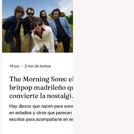
superproducción audiovisual del
creador italiano-estadounidense
Matteo Milleri, que aterriza en
Ciudad del Rock (Arganda del Rey)
con una única fecha en la capital
bajo el sello de Brunch Electronik.
19 jun
2 min de lectura
The Morning Sons: el
britpop madrileño que
convierte la nostalgia
en algo luminoso
Hay discos que nacen para sonar
en estadios y otros que parecen
escritos para acompañarte en esos
trayectos en los que miras por la
ventana y repasas la vida. Happy