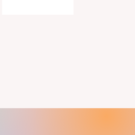
espacio con una personalidad única.
No es solo un cartel de conciertos,
ni un market, ni una jornada
gastronómica al aire libre. Bonita
Women Festival es una celebración
de la música, la diversidad y la
creatividad femenina que, edición
tras edición, se está consolidando
como uno de los eventos más
especiales del calendario
barcelonés.