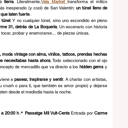
o tierra
. Literalmente.
Veja Market
transforma el mítico 
ás inesperado (y cool) de San Valentín: 
un túnel lleno de 
que laten fuerte
.
 túnel
. Y no cualquier túnel, sino uno escondido en pleno 
rme 31, detrás de La Boqueria
. Un escenario con historia 
 tocar, probar y enamorarse… de piezas únicas.
 moda vintage con alma, vinilos, tattoos, prendas hechas 
e necesitabas hasta ahora
. Todo seleccionado con el ojo 
ncepto de mercadillo que va directo a los 
hidden gems
 y 
viene a 
pasear, inspirarse y sentir
. A charlar con artistas, 
tu crush o para ti, que también es amor propio) y dejarse 
ten desde el mediodía hasta la noche.
 a 20:00 h
📍 
Passatge Mil Vuit-Cents 
Entrada por 
Carme 