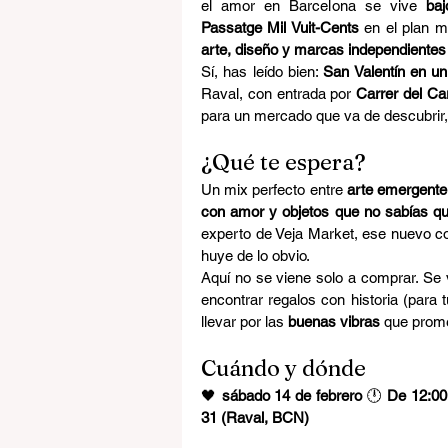
el amor en Barcelona se vive 
baj
Passatge Mil Vuit-Cents
 en el plan m
arte, diseño y marcas independientes 
Sí, has leído bien: 
San Valentín en un
Raval, con entrada por 
Carrer del Ca
para un mercado que va de descubrir,
¿Qué te espera?
Un mix perfecto entre 
arte emergente,
con amor y objetos que no sabías qu
experto de Veja Market, ese nuevo co
huye de lo obvio.
Aquí no se viene solo a comprar. Se 
encontrar regalos con historia (para 
llevar por las 
buenas vibras
 que prome
Cuándo y dónde
🖤 
sábado 14 de febrero 
🕛 
De 12:00
31 (Raval, BCN)