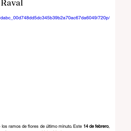
 Raval
eo/b7dabc_00d748dd5dc345b39b2a70ac67da6049/720p/
 los ramos de flores de último minuto. Este 
14 de febrero
, 