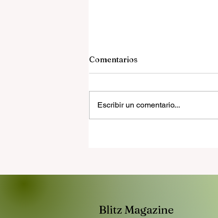
Comentarios
Escribir un comentario...
SunRanxx 2026: el festival
gratuito que vuelve a llenar
arte, circo, música y
gastronomía el Paseo
Marítimo de Cunit
Blitz Magazine