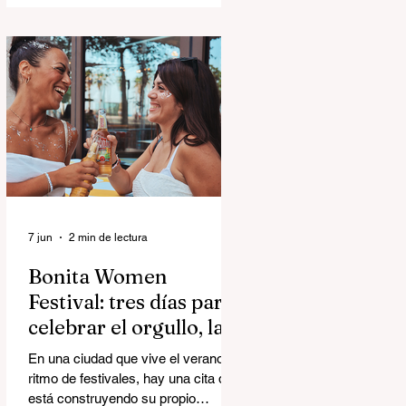
Yellow Days, el álbum debut de The
Morning Sons, pertenece a una rara
categoría capaz de hacer ambas
cosas al mismo tiempo.
7 jun
2 min de lectura
Bonita Women
Festival: tres días para
celebrar el orgullo, la
música y la comunidad
En una ciudad que vive el verano a
ritmo de festivales, hay una cita que
está construyendo su propio