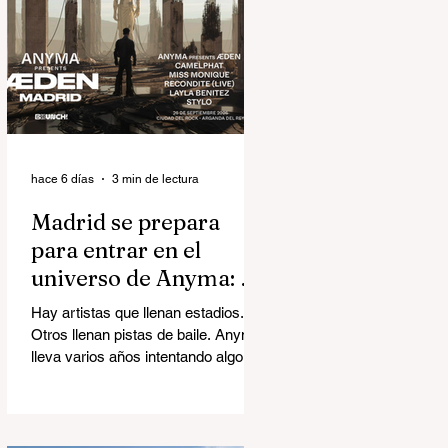
hace 6 días
3 min de lectura
Madrid se prepara
para entrar en el
universo de Anyma: así
será ÆDEN, la
Hay artistas que llenan estadios.
experiencia inmersiva
Otros llenan pistas de baile. Anyma
del año
lleva varios años intentando algo
mucho más ambicioso: construir
mundos. El próximo 26 de
septiembre, Madrid será el
escenario de ÆDEN, la nueva