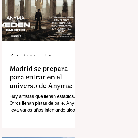
31 jul
3 min de lectura
Madrid se prepara
para entrar en el
universo de Anyma: así
será ÆDEN, la
Hay artistas que llenan estadios.
experiencia inmersiva
Otros llenan pistas de baile. Anyma
del año
lleva varios años intentando algo
mucho más ambicioso: construir
mundos. El próximo 26 de
septiembre, Madrid será el
escenario de ÆDEN, la nueva