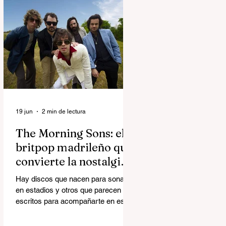
superproducción audiovisual del
creador italiano-estadounidense
Matteo Milleri, que aterriza en
Ciudad del Rock (Arganda del Rey)
con una única fecha en la capital
bajo el sello de Brunch Electronik.
19 jun
2 min de lectura
The Morning Sons: el
britpop madrileño que
convierte la nostalgia
en algo luminoso
Hay discos que nacen para sonar
en estadios y otros que parecen
escritos para acompañarte en esos
trayectos en los que miras por la
ventana y repasas la vida. Happy