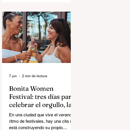
Yellow Days, el álbum debut de The
Morning Sons, pertenece a una rara
categoría capaz de hacer ambas
cosas al mismo tiempo.
7 jun
2 min de lectura
Bonita Women
Festival: tres días para
celebrar el orgullo, la
música y la comunidad
En una ciudad que vive el verano a
ritmo de festivales, hay una cita que
está construyendo su propio