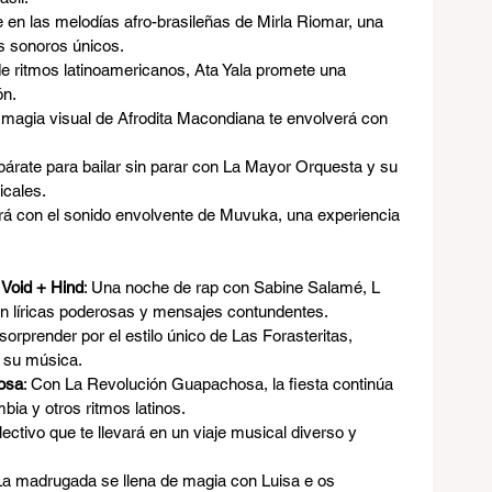
 en las melodías afro-brasileñas de Mirla Riomar, una 
es sonoros únicos.
de ritmos latinoamericanos, Ata Yala promete una 
ón.
a magia visual de Afrodita Macondiana te envolverá con 
párate para bailar sin parar con La Mayor Orquesta y su 
icales.
ará con el sonido envolvente de Muvuka, una experiencia 
Void + Hind
: Una noche de rap con Sabine Salamé, L 
aen líricas poderosas y mensajes contundentes.
 sorprender por el estilo único de Las Forasteritas, 
n su música.
osa
: Con La Revolución Guapachosa, la fiesta continúa 
ia y otros ritmos latinos.
lectivo que te llevará en un viaje musical diverso y 
 La madrugada se llena de magia con Luisa e os 