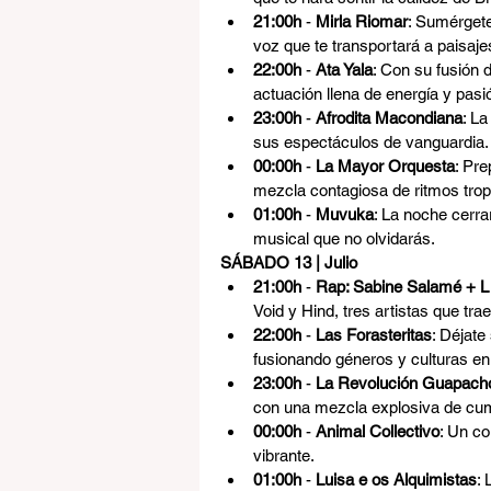
21:00h
 - 
Mirla Riomar
: Sumérgete
voz que te transportará a paisaj
22:00h
 - 
Ata Yala
: Con su fusión 
actuación llena de energía y pasi
23:00h
 - 
Afrodita Macondiana
: L
sus espectáculos de vanguardia.
00:00h
 - 
La Mayor Orquesta
: Pre
mezcla contagiosa de ritmos trop
01:00h
 - 
Muvuka
: La noche cerr
musical que no olvidarás.
SÁBADO 13 | Julio
21:00h
 - 
Rap: Sabine Salamé + L 
Void y Hind, tres artistas que tr
22:00h
 - 
Las Forasteritas
: Déjate
fusionando géneros y culturas e
23:00h
 - 
La Revolución Guapach
con una mezcla explosiva de cumb
00:00h
 - 
Animal Collectivo
: Un co
vibrante.
01:00h
 - 
Luisa e os Alquimistas
: