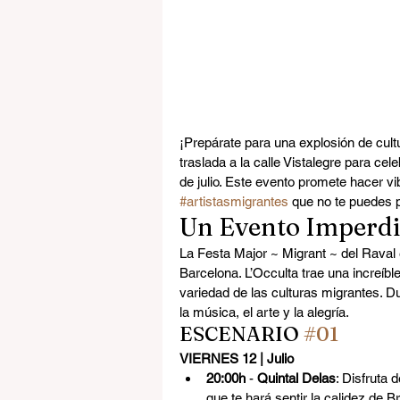
¡Prepárate para una explosión de cult
traslada a la calle Vistalegre para cel
de julio. Este evento promete hacer vi
#artistasmigrantes
 que no te puedes 
Un Evento Imperdi
La Festa Major ~ Migrant ~ del Raval 
Barcelona. L’Occulta trae una increíble
variedad de las culturas migrantes. Du
la música, el arte y la alegría.
ESCENARIO 
#01
VIERNES 12 | Julio
20:00h
 - 
Quintal Delas
: Disfruta
que te hará sentir la calidez de Br