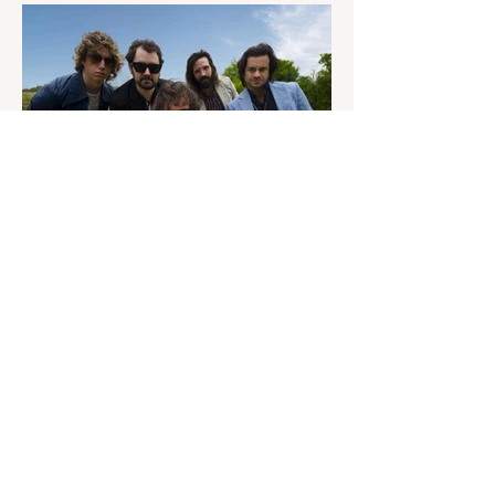
años intentando algo mucho más
ambicioso: construir mundos. El próximo
26 de septiembre, Madrid será el
escenario de ÆDEN, la nueva
superproducción audiovisual del creador
italiano-estadounidense Matteo Milleri, que
aterriza en Ciudad del Rock (Arganda del
Rey) con una única fecha en la capital bajo
el sello de Brunch Electronik.
19 jun
2 min de lectura
The Morning Sons: el britpop
madrileño que convierte la
nostalgia en algo luminoso
Hay discos que nacen para sonar en
estadios y otros que parecen escritos para
acompañarte en esos trayectos en los que