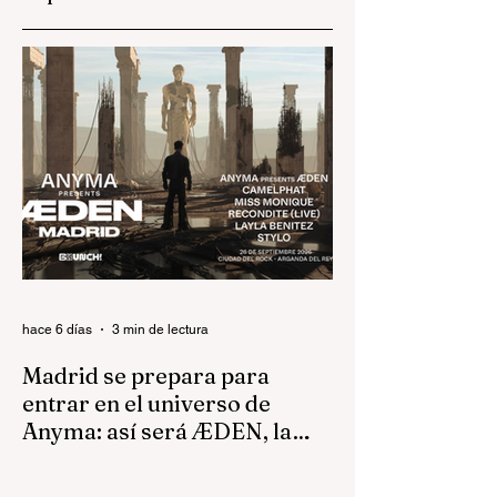
inmersiva del año
hace 6 días
3 min de lectura
Madrid se prepara para
entrar en el universo de
Anyma: así será ÆDEN, la
experiencia inmersiva del
Hay artistas que llenan estadios. Otros
año
llenan pistas de baile. Anyma lleva varios