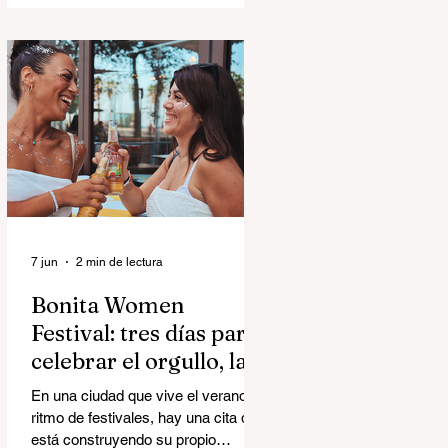
Yellow Days, el álbum debut de The
Morning Sons, pertenece a una rara
categoría capaz de hacer ambas
cosas al mismo tiempo.
7 jun
2 min de lectura
Bonita Women
Festival: tres días para
celebrar el orgullo, la
música y la comunidad
En una ciudad que vive el verano a
ritmo de festivales, hay una cita que
está construyendo su propio