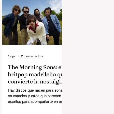
superproducción audiovisual del
creador italiano-estadounidense
Matteo Milleri, que aterriza en
Ciudad del Rock (Arganda del Rey)
con una única fecha en la capital
bajo el sello de Brunch Electronik.
19 jun
2 min de lectura
The Morning Sons: el
britpop madrileño que
convierte la nostalgia
en algo luminoso
Hay discos que nacen para sonar
en estadios y otros que parecen
escritos para acompañarte en esos
trayectos en los que miras por la
ventana y repasas la vida. Happy