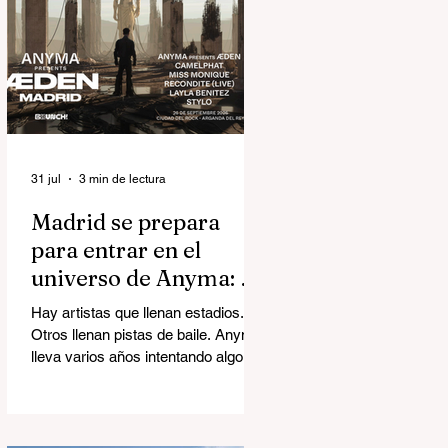
31 jul
3 min de lectura
Madrid se prepara
para entrar en el
universo de Anyma: así
será ÆDEN, la
Hay artistas que llenan estadios.
experiencia inmersiva
Otros llenan pistas de baile. Anyma
del año
lleva varios años intentando algo
mucho más ambicioso: construir
mundos. El próximo 26 de
septiembre, Madrid será el
escenario de ÆDEN, la nueva